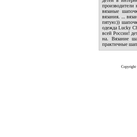
детей в интерн
производители н
вязаные шапо
вязания. ... вя
пятую:)) шапоч
одежда Lucky Ch
всей России! де
на. Вязание ш
практичные шапо
Copyright 