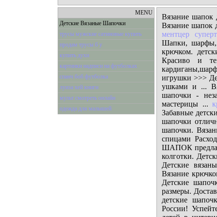
MENU
Вязание шапок д
Детские Вязаные Шапочки
Вязание шапок 
ментцер суперт
трусы мужские сатиновые купить
Шапки, шарфы, 
продам трусы б у
крючком. детс
купить духи
Красиво и теп
картинки надписи на футболках
кардиганы,шар
спанч боб футболка
игрушки >>> Де
ушками и ... В
луиза хей книги
шапочки - нез
мульт смотреть онлайн
мастерицы ...
к
одежда для малышей
Забавные детски
шапочки отличн
шапочки. Вязан
спицами Расход
ШАПОК предлага
колготки. Детск
Детские вязан
Вязание крючко
Детские шапоч
размеры. Достав
детские шапоч
России! Успей