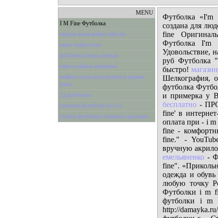
MENU
Футболка «I'm 
I M Fine Футболка
создана для люд
fine Оригинал
первая жена майка тайсона
Футболка I'm 
пакет майка bmw
Удовольствие, н
футболка белая детская
руб Футболка "
павел майков интервью
быстро!
магази
майков весна выставляется первая
Шелкография, о
рама
футболка Футбол
3д футболки
и примерка у В
бесплатно
- ПРО
заказать футболку love is
fine' в интерне
купить футболку большого размера
оплата при - i m
fine - комфортн
fine." - YouTu
вручную акрилов
емельяненко
- Ф
fine". «Приколь
одежда и обувь
любую точку Р
Футболки i m fi
футболки i m 
http://damayka.