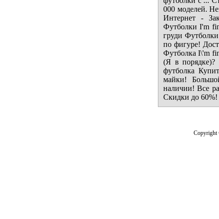
футболки с ...
000 моделей. Не
Интернет - За
Футболки I'm fin
груди Футболки
по фигуре! Дост
Футболка I\'m fi
(Я в порядке)?
футболка Купи
майки! Большо
наличии! Все р
Скидки до 60%! 
Copyright 