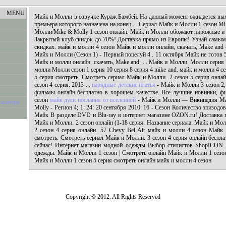
MENU
Майк и Молли в озвучке Кураж Бамбей. На данный момент ожидается вых
премьера которого назначена на конец ... Сериал Майк и Молли 1 сезон M
Молли/Mike & Molly 1 сезон онлайн. Майк и Молли обожают пирожные и 
Закрытый клуб скидок до 70%! Доставка прямо из Европы! Узнай самым
скидках. майк и молли 4 сезон Майк и молли онлайн, скачать, Make and 
Майк и Молли (Сезон 1) - Первый поцелуй 4 . 11 октября Майк не готов 
Майк и молли онлайн, скачать, Make and. ... Майк и Молли. Молли серия
молли Молли сезон 1 серия 10 серия 8 серия 4 mike and. майк и молли 4 с
5 серия смотреть. Смотреть сериал Майк и Молли. 2 сезон 5 серия онлай
сезон 4 серия. 2013 ...
нарядные детские платья
- Майк и Молли 3 сезон 2, 
фильмы онлайн бесплатно в хорошем качестве. Все лучшие новинки, ф
сезон
майк дули послания от вселенной
- Майк и Молли — Википедия Май
размера
Molly - Регион 4; 1: 24: 20 сентября 2010: 16 - Сезон Количество эпизодо
Майк В разделе DVD и Blu-ray в интернет магазине OZON.ru! Доставка
Майк и Молли. 2 сезон онлайн (1-18 серия. Название сериала: Майк и Мо
2 сезон 4 серия онлайн. 57 Chevy Bel Air майк и молли 4 сезон Майк 
смотреть. Смотреть сериал Майк и Молли. 3 сезон 4 серия онлайн беспла
сейчас! Интернет-магазин модной одежды Выбор стилистов ShopICON 
одежды. Майк и Молли 1 сезон | Смотреть онлайн Майк и Молли 1 сезон
Майк и Молли 1 сезон 5 серия смотреть онлайн майк и молли 4 сезон
Copyright © 2012. All Rights Reserved