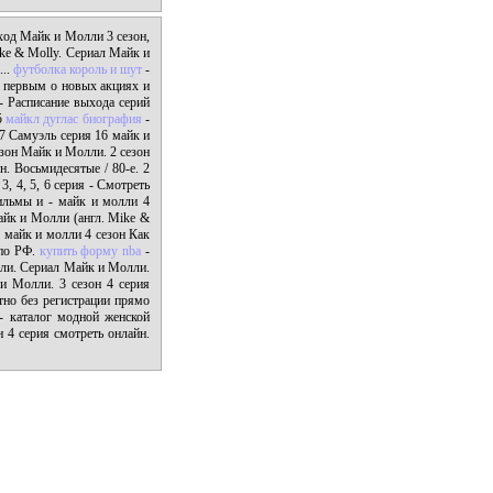
од Майк и Молли 3 сезон,
ike & Molly. Сериал Майк и
...
футболка король и шут
-
 первым о новых акциях и
- Расписание выхода серий
5
майкл дуглас биография
-
 7 Самуэль серия 16 майк и
езон Майк и Молли. 2 сезон
н. Восьмидесятые / 80-е. 2
3, 4, 5, 6 серия - Смотреть
ильмы и - майк и молли 4
к и Молли (англ. Mike &
в майк и молли 4 сезон Как
 по РФ.
купить форму nba
-
лли. Сериал Майк и Молли.
и Молли. 3 сезон 4 серия
тно без регистрации прямо
- каталог модной женской
 4 серия смотреть онлайн.