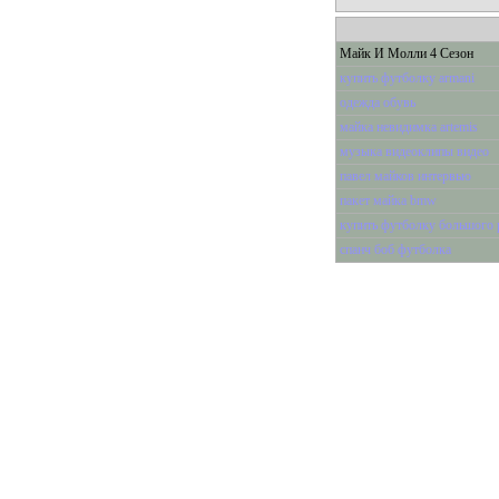
Майк И Молли 4 Сезон
купить футболку armani
одежда обувь
майка невидимка artemis
музыка видеоклипы видео
павел майков интервью
пакет майка bmw
купить футболку большого 
спанч боб футболка