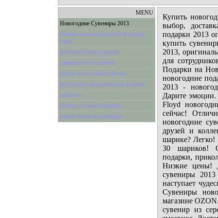
MENU
Купить нового
Новогодние Сувениры 2013
выбор, достав
подарки 2013 о
майков весна выставляется первая
рама
купить сувенир
2013, оригинал
футболка белая детская
для сотруднико
майков стихи о любви
Подарки на Нов
первая жена майка тайсона
новогодние под
футболки с американским флагом
2013 - нового
майка кз
Дарите эмоции. 
Floyd новогод
купить лазерный принтер
сейчас! Отлич
майки большого размера
новогодние су
друзей и колле
шарике? Легко! 
30 шариков! 
подарки, прико
Низкие цены!
сувениры 2013
наступает чуде
Сувениры ново
магазине OZON.
сувенир из сер