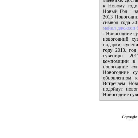
змеевике. Дост
к Новому году
Новый Год – за
2013 Новогодни
символ года 20
майкл джексон 
- Новогодние с
новогодний су
подарки, сувен
году 2013, год
сувениры 201
композиции в 
новогодние су
Новогодние с
обновленном к
Встречаем Нов
подойдут ново
Новогодние сув
Copyright 