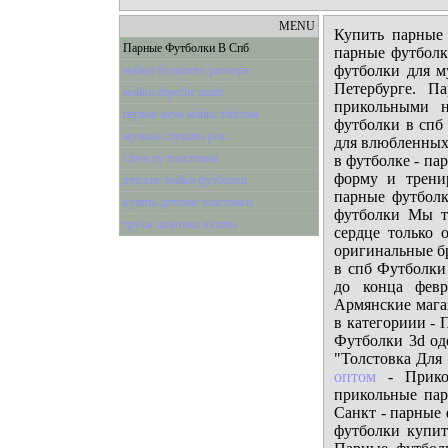
MENU
Купить парные
Парные Футболки В Спб
парные футболк
футболки для м
майки большого размера
Петербурге. П
майки depeche mode
прикольными н
первая жена майка тайсона
футболки в спб
музыка слушать рок
для влюбленных 
i love ny толстовки
в футболке - п
форму и трени
детские майки футболки
парные футболк
купить детские толстовки
футболки Мы т
трусы шортики купить
сердце только 
оригинальные б
в спб Футболки 
до конца февр
Армянские магаз
в категориии - 
Футболки 3d од
"Толстовка Для
оптом
- Прикол
прикольные пар
Санкт - парные
футболки купит