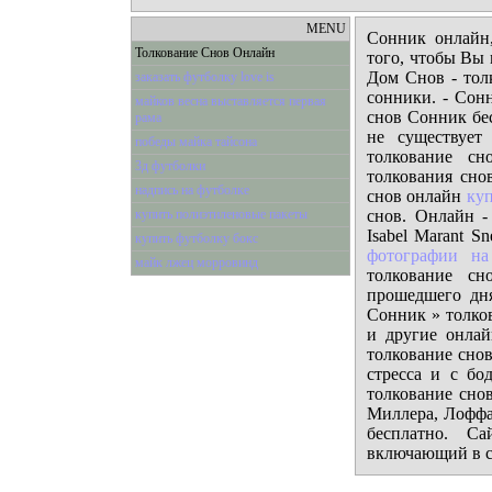
MENU
Сонник онлайн,
Толкование Снов Онлайн
того, чтобы Вы 
Дом Снов - тол
заказать футболку love is
сонники. - Сонн
майков весна выставляется первая
снов Сонник бе
рама
не существует
победы майка тайсона
толкование с
3д футболки
толкования сно
надпись на футболке
снов онлайн
куп
купить полиэтиленовые пакеты
снов. Онлайн -
Isabel Marant S
купить футболку бокс
фотографии на
майк лжец морровинд
толкование сн
прошедшего дн
Сонник » толков
и другие онлай
толкование сно
стресса и с бо
толкование снов
Миллера, Лоффа
бесплатно. С
включающий в се